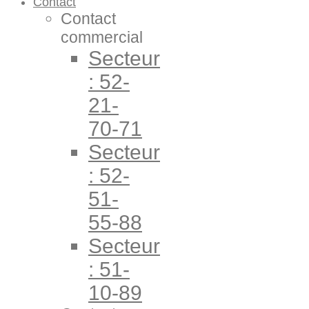
Contact
Contact
commercial
Secteur
: 52-
21-
70-71
Secteur
: 52-
51-
55-88
Secteur
: 51-
10-89