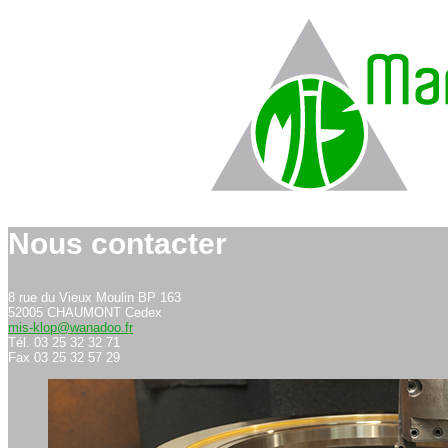
Nous contacter
8 rue du Vieux Moulin BP 163
52005 CHAUMONT Cedex
mis-klop@wanadoo.fr
Tél. 03 25 32 32 71
Fax 03 25 32 57 29