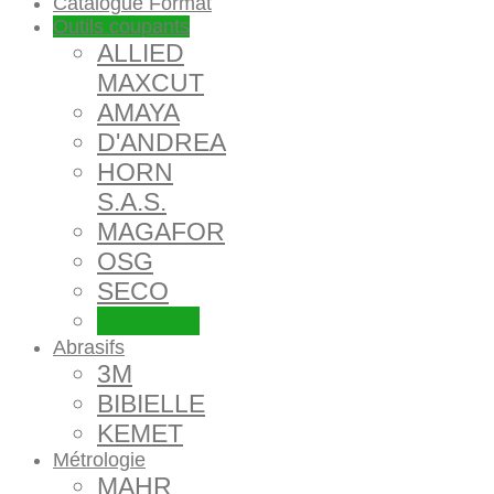
Catalogue Format
Outils coupants
ALLIED
MAXCUT
AMAYA
D'ANDREA
HORN
S.A.S.
MAGAFOR
OSG
SECO
WALTER
Abrasifs
3M
BIBIELLE
KEMET
Métrologie
MAHR