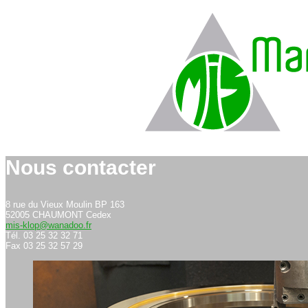
Nous contacter
8 rue du Vieux Moulin BP 163
52005 CHAUMONT Cedex
mis-klop@wanadoo.fr
Tél. 03 25 32 32 71
Fax 03 25 32 57 29