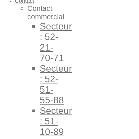
Contact
Contact
commercial
Secteur
: 52-
21-
70-71
Secteur
: 52-
51-
55-88
Secteur
: 51-
10-89